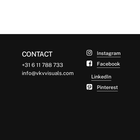
days during my years in…
van Ketwich Verschuur
10/04/2014
CONTACT
Instagram
Facebook
+31 6 11 788 733
info@vkvvisuals.com
LinkedIn
Pinterest